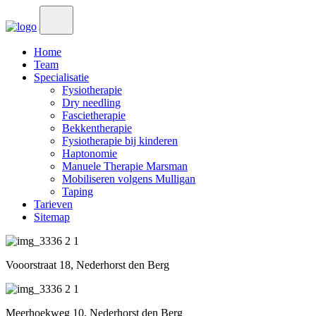
Home
Team
Specialisatie
Fysiotherapie
Dry needling
Fascietherapie
Bekkentherapie
Fysiotherapie bij kinderen
Haptonomie
Manuele Therapie Marsman
Mobiliseren volgens Mulligan
Taping
Tarieven
Sitemap
Vooorstraat 18, Nederhorst den Berg
Meerhoekweg 10, Nederhorst den Berg